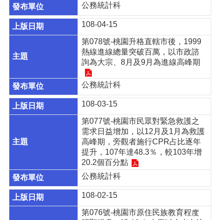
園
公務統計科
市
政
108-04-15
府
第078號-桃園升格直轄市後，1999
熱線進線總量突破百萬，以市政諮
隱
詢為大宗、8月及9月為進線高峰期
私
權
政
公務統計科
策
108-03-15
網
第077號-桃園市民眾對緊急救護之
站
需求日益增加，以12月及1月為救護
安
高峰期，旁觀者施行CPR占比逐年
全
提升，107年達48.3％，較103年增
政
20.2個百分點
策
公務統計科
政
府
108-02-15
網
第076號-桃園市原住民族教育程度
站