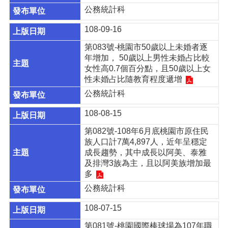
公務統計科
服
務
108-09-16
政
第083號-桃園市50歲以上未婚者逐
府
年增加， 50歲以上男性未婚占比較
資
女性高0.7個百分點，且50歲以上女
訊
性未婚占比隨教育程度遞增
公
開
公務統計科
公
108-08-15
務
第082號-108年6月底桃園市原住民
統
族人口計7萬4,897人，近年呈穩定
計
成長趨勢，其中成長以阿美、泰雅
資
及排灣3族為主，且以阿美族增加最
訊
多
網
公務統計科
相
關
108-07-15
網
第081號-桃園國際棒球場為107年職