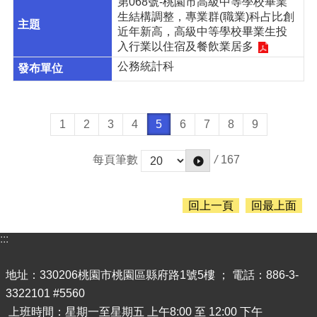
第068號-桃園市高級中等學校畢業
生結構調整，專業群(職業)科占比創
近年新高，高級中等學校畢業生投
入行業以住宿及餐飲業居多
公務統計科
1
2
3
4
5
6
7
8
9
/
167
每頁筆數
回上一頁
回最上面
:::
地址：330206桃園市桃園區縣府路1號5樓 ； 電話：886-3-
3322101 #5560
上班時間：星期一至星期五 上午8:00 至 12:00 下午