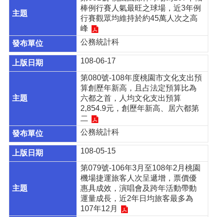
站
棒例行賽人氣最旺之球場，近3年例
行賽觀眾均維持於約45萬人次之高
回
峰
首
公務統計科
頁
網
108-06-17
站
第080號-108年度桃園市文化支出預
導
算創歷年新高，且占法定預算比為
覽
六都之首，人均文化支出預算
2,854.9元，創歷年新高、居六都第
常
二
見
問
公務統計科
答
108-05-15
市
第079號-106年3月至108年2月桃園
政
機場捷運旅客人次呈遞增，票價優
信
惠具成效，演唱會及跨年活動帶動
箱
運量成長，近2年日均旅客最多為
桃
107年12月