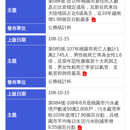
息
第086號-近10年桃園市新住民人數
公
及占比皆穩定成長，且新住民來自
告
大陸地區占近6成為主，近10年越南
增1.98個百分點最多
認
公務統計科
識
主
108-11-15
計
處
第085號-107年桃園市死亡人數計1
萬2,745人，男性粗死亡率為女性1.6
機
倍，且當年惡性腫瘤居十大死因之
關
首，男女性粗死亡率皆以氣管、支
通
氣管和肺癌最高
訊
公務統計科
錄
108-10-15
業
務
第084號-108年8月底桃園市污水處
資
理戶數達50萬2,806戶，污水處理率
訊
較103年底增17.90個百分點，且桃
園市平均每日生活污水削減率增
便
9.55個百分點
民