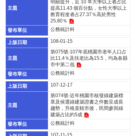
明顯提升，近 10 年大學以上者占比
資
提高11.43 個百分點，女性大學以上
料
教育程度者占27.37％高於男性
開
25.80％
放
宣
公務統計科
告
108-01-15
第075號-107年底桃園市老年人口占
比11.4％及扶老比為15.5，均為各縣
市中第二低
公務統計科
107-12-17
第074號-近年桃園市核發綠建築標
章及候選綠建築證書之件數呈成長
趨勢，升格直轄市後，民間參與綠
建築占比約5成
公務統計科
107-11-15