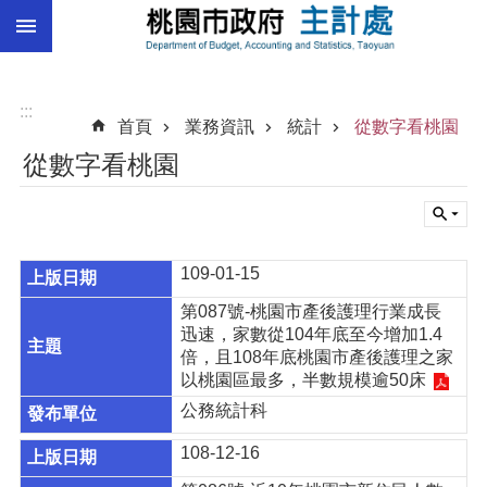
:::
跳到主要內容區塊
總
預
算
:::
首頁
業務資訊
統計
從數字看桃園
統
從數字看桃園
計
總
決
算
109-01-15
進
第087號-桃園市產後護理行業成長
階
迅速，家數從104年底至今增加1.4
搜
倍，且108年底桃園市產後護理之家
尋
以桃園區最多，半數規模逾50床
公務統計科
108-12-16
訊