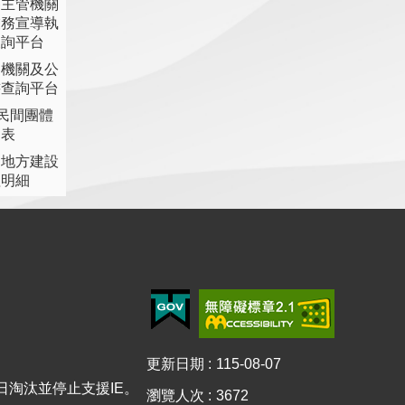
各主管機關
業務宣導執
查詢平台
各機關及公
書查詢平台
助民間團體
細表
提地方建設
理明細
更新日期
115-08-07
15日淘汰並停止支援IE。
瀏覽人次
3672