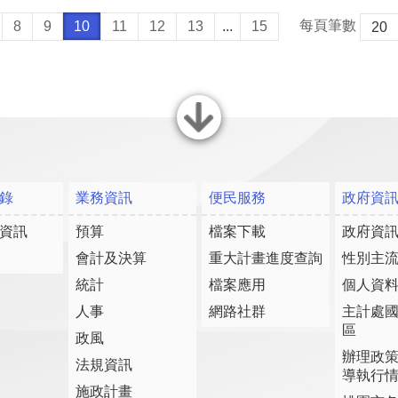
每頁筆數
8
9
10
11
12
13
...
15
關閉
錄
業務資訊
便民服務
政府資
資訊
預算
檔案下載
政府資
會計及決算
重大計畫進度查詢
性別主
統計
檔案應用
個人資
人事
網路社群
主計處
區
政風
辦理政
法規資訊
導執行
施政計畫