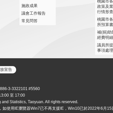
桃園市
施政成果
政策及
行情形
議會工作報告
桃園市
常見問答
所預算
補(捐)
經費明
議員所
事項處
放宣告
3-3322101 #5560
00 至 17:00
nd Statistics, Taoyuan. All rights reserved.
i為主，如使用IE瀏覽器Win7已不再支援IE，Win10已於2022年6月