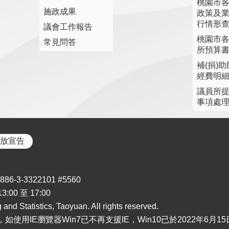
桃園市
施政成果
政策及
行情形
議會工作報告
桃園市
常見問答
所預算
補(捐)
經費明
議員所
事項處
放宣告
3-3322101 #5560
00 至 17:00
nd Statistics, Taoyuan. All rights reserved.
i為主，如使用IE瀏覽器Win7已不再支援IE，Win10已於2022年6月