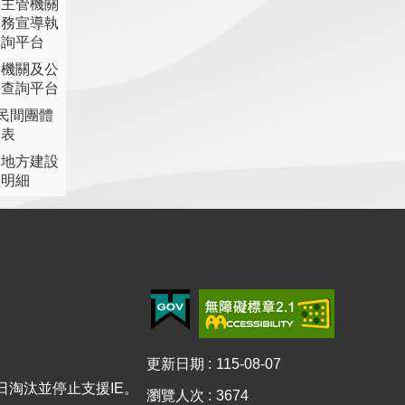
各主管機關
業務宣導執
查詢平台
各機關及公
書查詢平台
助民間團體
細表
提地方建設
理明細
更新日期
115-08-07
15日淘汰並停止支援IE。
瀏覽人次
3674