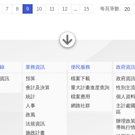
每頁筆數
7
8
9
10
11
12
...
15
關閉
錄
業務資訊
便民服務
政府資
資訊
預算
檔案下載
政府資
會計及決算
重大計畫進度查詢
性別主
統計
檔案應用
個人資
人事
網路社群
主計處
區
政風
辦理政
法規資訊
導執行
施政計畫