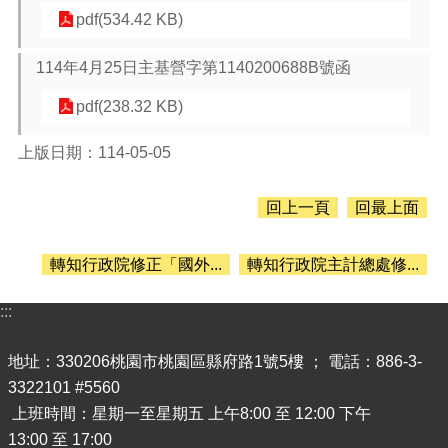
息
pdf(534.42 KB)
公
告
114年4月25日主基營字第1140200688B號函
認
識
pdf(238.32 KB)
主
計
上版日期：114-05-05
處
機
回上一頁
回最上面
關
通
轉知行政院修正「國外...
轉知行政院主計總處修...
訊
錄
:::
業
務
地址：330206桃園市桃園區縣府路1號5樓 ； 電話：886-3-
資
訊
3322101 #5560
上班時間：星期一至星期五 上午8:00 至 12:00 下午
便
13:00 至 17:00
民