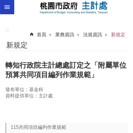
:::
跳到主要內容區塊
總
預
算
:::
首頁
業務資訊
法規資訊
新規定
統
新規定
計
總
轉知行政院主計總處訂定之「附屬單位
決
算
預算共同項目編列作業規範」
進
階
發布單位：基金科
搜
資料提供單位：主計處
尋
訊
115共同項目編列作業規範