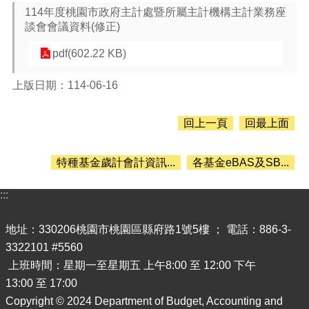
息
114年度桃園市政府主計處暨所屬主計機構主計業務座
公
談會會議資料(修正)
告
pdf(602.22 KB)
認
識
主
上版日期：114-06-16
計
處
回上一頁
回最上面
機
關
特種基金歲計會計資訊...
各基金eBAS及SB...
通
訊
:::
錄
業
地址：330206桃園市桃園區縣府路1號5樓 ； 電話：886-3-
務
3322101 #5560
資
上班時間：星期一至星期五 上午8:00 至 12:00 下午
訊
13:00 至 17:00
便
Copyright © 2024 Department of Budget, Accounting and
民