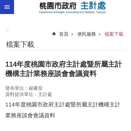
:::
跳到主要內容區塊
總
預
算
:::
首頁
便民服務
檔案下載
統
檔案下載
計
總
114年度桃園市政府主計處暨所屬主計
決
算
機構主計業務座談會會議資料
進
階
發布單位：秘書室
搜
資料提供單位：主計處
尋
114年度桃園市政府主計處暨所屬主計機構主計
業務座談會會議資料
訊