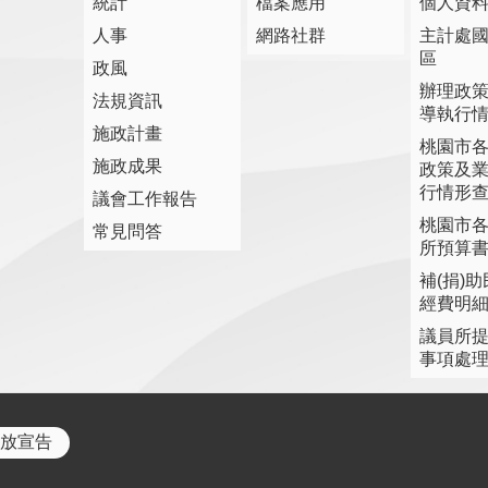
統計
檔案應用
個人資
人事
網路社群
主計處
區
政風
辦理政
法規資訊
導執行
施政計畫
桃園市
施政成果
政策及
行情形
議會工作報告
桃園市
常見問答
所預算
補(捐)
經費明
議員所
事項處
放宣告