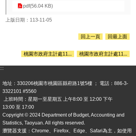
息
pdf(56.04 KB)
公
告
上版日期：113-11-05
認
識
回上一頁
回最上面
主
計
處
桃園市政府主計處11...
桃園市政府主計處11...
機
關
:::
通
訊
地址：330206桃園市桃園區縣府路1號5樓 ； 電話：886-3-
錄
3322101 #5560
業
上班時間：星期一至星期五 上午8:00 至 12:00 下午
務
13:00 至 17:00
資
Copyright © 2024 Department of Budget, Accounting and
訊
Statistics, Taoyuan. All rights reserved.
便
瀏覽器支援：Chrome、Firefox、Edge、Safari為主，如使用
民