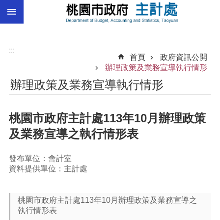
:::
跳到主要內容區塊
總
預
算
:::
首頁
政府資訊公開
統
辦理政策及業務宣導執行情形
計
辦理政策及業務宣導執行情形
總
決
桃園市政府主計處113年10月辦理政策
算
及業務宣導之執行情形表
進
階
搜
發布單位：會計室
尋
資料提供單位：主計處
桃園市政府主計處113年10月辦理政策及業務宣導之
訊
執行情形表