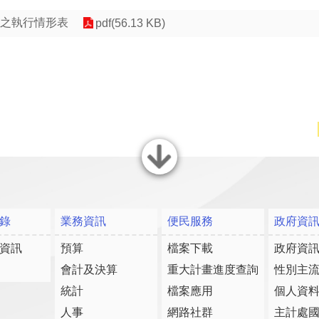
導之執行情形表
pdf(56.13 KB)
關閉
錄
業務資訊
便民服務
政府資
資訊
預算
檔案下載
政府資
會計及決算
重大計畫進度查詢
性別主
統計
檔案應用
個人資
人事
網路社群
主計處