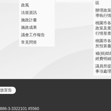
區
政風
辦理政
法規資訊
導執行
施政計畫
桃園市
施政成果
政策及
行情形
議會工作報告
桃園市
常見問答
所預算
補(捐)
經費明
議員所
事項處
放宣告
3-3322101 #5560