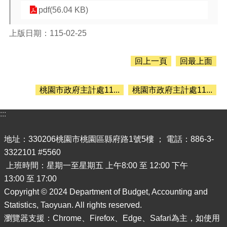
息
pdf(56.04 KB)
公
告
上版日期：115-02-25
認
識
回上一頁
回最上面
主
計
處
桃園市政府主計處11...
桃園市政府主計處11...
機
關
:::
通
訊
地址：330206桃園市桃園區縣府路1號5樓 ； 電話：886-3-
錄
3322101 #5560
業
上班時間：星期一至星期五 上午8:00 至 12:00 下午
務
13:00 至 17:00
資
Copyright © 2024 Department of Budget, Accounting and
訊
Statistics, Taoyuan. All rights reserved.
便
瀏覽器支援：Chrome、Firefox、Edge、Safari為主，如使用
民