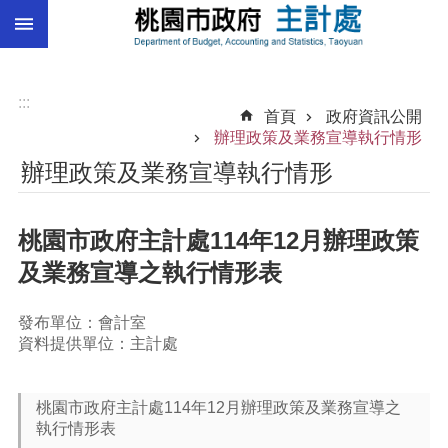
:::
跳到主要內容區塊
總
預
算
:::
首頁
政府資訊公開
統
辦理政策及業務宣導執行情形
計
辦理政策及業務宣導執行情形
總
決
桃園市政府主計處114年12月辦理政策
算
及業務宣導之執行情形表
進
階
搜
發布單位：會計室
尋
資料提供單位：主計處
桃園市政府主計處114年12月辦理政策及業務宣導之
訊
執行情形表