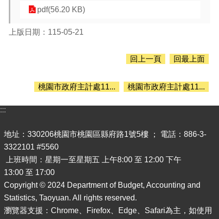
息
pdf(56.20 KB)
公
告
上版日期：115-05-21
認
識
回上一頁
回最上面
主
計
處
桃園市政府主計處11...
桃園市政府主計處11...
機
關
:::
通
訊
地址：330206桃園市桃園區縣府路1號5樓 ； 電話：886-3-
錄
3322101 #5560
業
上班時間：星期一至星期五 上午8:00 至 12:00 下午
務
13:00 至 17:00
資
Copyright © 2024 Department of Budget, Accounting and
訊
Statistics, Taoyuan. All rights reserved.
便
瀏覽器支援：Chrome、Firefox、Edge、Safari為主，如使用
民