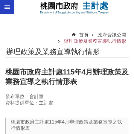
:::
跳到主要內容區塊
總
預
算
:::
首頁
政府資訊公開
統
辦理政策及業務宣導執行情形
計
辦理政策及業務宣導執行情形
總
決
桃園市政府主計處115年4月辦理政策及
算
業務宣導之執行情形表
進
階
搜
發布單位：會計室
尋
資料提供單位：主計處
桃園市政府主計處115年4月辦理政策及業務宣導之執
訊
行情形表