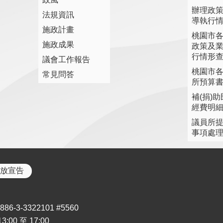
辦理政
法規資訊
導執行
施政計畫
桃園市
施政成果
政策及
行情形
議會工作報告
桃園市
常見問答
所預算
補(捐)
經費明
議員所
事項處
放宣告
3-3322101 #5560
00 至 17:00