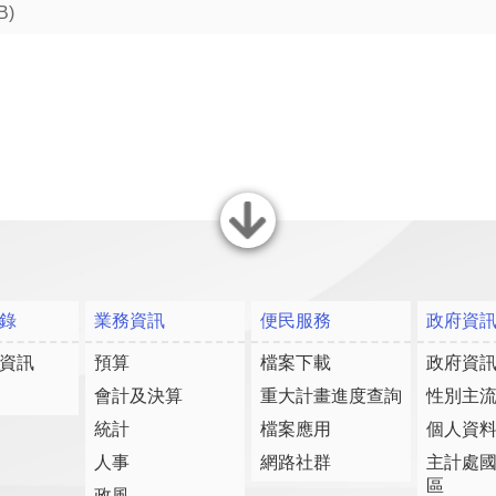
B)
關閉
錄
業務資訊
便民服務
政府資
資訊
預算
檔案下載
政府資
會計及決算
重大計畫進度查詢
性別主
統計
檔案應用
個人資
人事
網路社群
主計處
區
政風