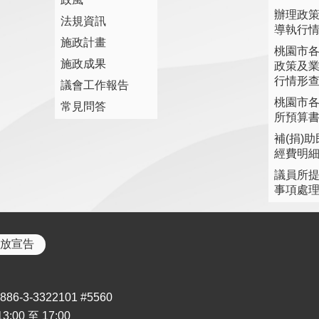
辦理政
法規資訊
導執行
施政計畫
桃園市
施政成果
政策及
行情形
議會工作報告
桃園市
常見問答
所預算
補(捐)
經費明
議員所
事項處
放宣告
3-3322101 #5560
00 至 17:00