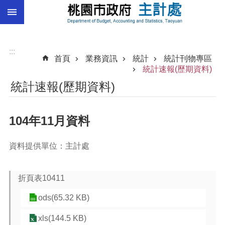
:::
跳到主要內容區塊
總
預
算
:::
首頁
業務資訊
統計
統計刊物專區
統
統計速報(歷期資料)
計
統計速報(歷期資料)
總
決
104年11月資料
算
進
資料提供單位：主計處
階
搜
尋
折頁表10411
ods(65.32 KB)
訊
xls(144.5 KB)