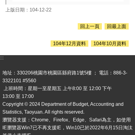
息
公
上版日期：104-12-22
告
認
回上一頁
回最上面
識
主
計
104年12月資料
104年10月資料
處
:::
機
關
地址：330206桃園市桃園區縣府路1號5樓 ； 電話：886-3-
通
訊
3322101 #5560
錄
上班時間：星期一至星期五 上午8:00 至 12:00 下午
13:00 至 17:00
業
務
Copyright © 2024 Department of Budget, Accounting and
資
Statistics, Taoyuan. All rights reserved.
訊
瀏覽器支援：Chrome、Firefox、Edge、Safari為主，如使用
IE瀏覽器Win7已不再支援IE，Win10已於2022年6月15日淘汰
便
民