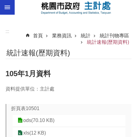
:::
跳到主要內容區塊
總
預
算
:::
首頁
業務資訊
統計
統計刊物專區
統
統計速報(歷期資料)
計
統計速報(歷期資料)
總
決
105年1月資料
算
進
資料提供單位：主計處
階
搜
尋
折頁表10501
ods(70.10 KB)
訊
xls(12 KB)