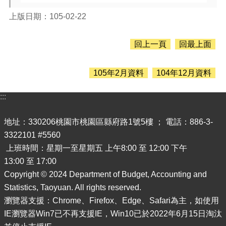
息
公
上版日期：105-02-22
告
認
回上一頁
回最上面
識
主
計
105年2月資料
104年12月資料
處
:::
機
關
地址：330206桃園市桃園區縣府路1號5樓 ； 電話：886-3-
通
訊
3322101 #5560
錄
上班時間：星期一至星期五 上午8:00 至 12:00 下午
13:00 至 17:00
業
務
Copyright © 2024 Department of Budget, Accounting and
資
Statistics, Taoyuan. All rights reserved.
訊
瀏覽器支援：Chrome、Firefox、Edge、Safari為主，如使用
IE瀏覽器Win7已不再支援IE，Win10已於2022年6月15日淘汰
便
民