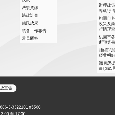
辦理政
法規資訊
導執行
施政計畫
桃園市
施政成果
政策及
行情形
議會工作報告
桃園市
常見問答
所預算
補(捐)
經費明
議員所
事項處
放宣告
3-3322101 #5560
00 至 17:00