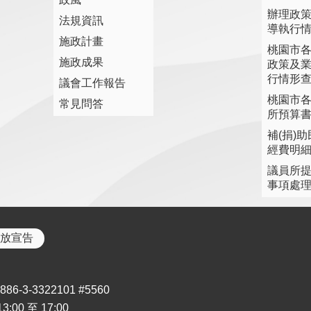
辦理政
法規資訊
導執行
施政計畫
桃園市
施政成果
政策及
行情形
議會工作報告
桃園市
常見問答
所預算
補(捐)
經費明
議員所
事項處
放宣告
3-3322101 #5560
00 至 17:00