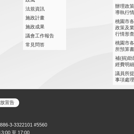
辦理政
法規資訊
導執行
施政計畫
桃園市
施政成果
政策及
行情形
議會工作報告
桃園市
常見問答
所預算
補(捐)
經費明
議員所
事項處
放宣告
3-3322101 #5560
00 至 17:00