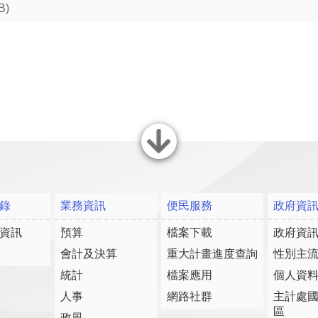
B)
關閉
錄
業務資訊
便民服務
政府資
資訊
預算
檔案下載
政府資
會計及決算
重大計畫進度查詢
性別主
統計
檔案應用
個人資
人事
網路社群
主計處
區
政風