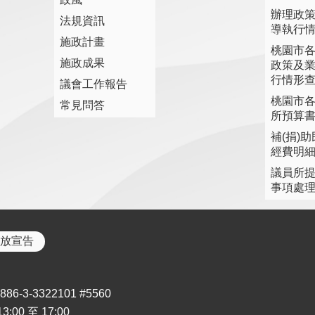
辦理政
法規資訊
導執行
施政計畫
桃園市
施政成果
政策及
行情形
議會工作報告
桃園市
常見問答
所預算
補(捐)
經費明
議員所
事項處
放宣告
3-3322101 #5560
00 至 17:00