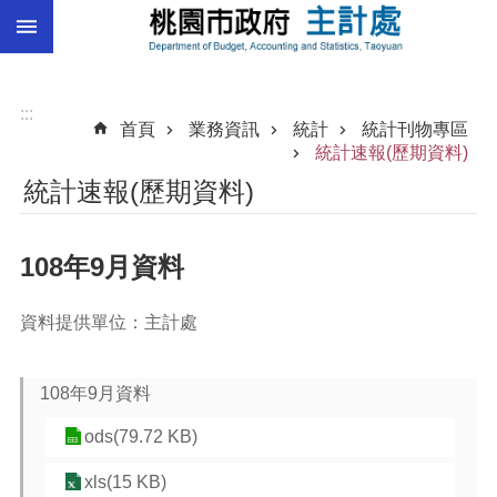
:::
跳到主要內容區塊
總
預
算
:::
首頁
業務資訊
統計
統計刊物專區
統
統計速報(歷期資料)
計
統計速報(歷期資料)
總
決
108年9月資料
算
進
資料提供單位：主計處
階
搜
尋
108年9月資料
ods(79.72 KB)
訊
xls(15 KB)