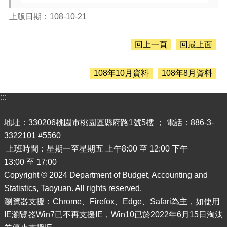
息
公
上版日期：108-10-21
告
認
回上一頁
回最上面
識
主
計
108年10月資料
108年8月資料
處
:::
機
關
地址：330206桃園市桃園區縣府路1號5樓 ； 電話：886-3-
通
訊
3322101 #5560
錄
上班時間：星期一至星期五 上午8:00 至 12:00 下午
13:00 至 17:00
業
務
Copyright © 2024 Department of Budget, Accounting and
資
Statistics, Taoyuan. All rights reserved.
訊
瀏覽器支援：Chrome、Firefox、Edge、Safari為主，如使用
IE瀏覽器Win7已不再支援IE，Win10已於2022年6月15日淘汰
便
民