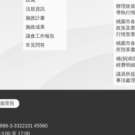
辦理政
法規資訊
導執行
施政計畫
桃園市
施政成果
政策及
行情形
議會工作報告
桃園市
常見問答
所預算
補(捐)
經費明
議員所
事項處
放宣告
3-3322101 #5560
00 至 17:00