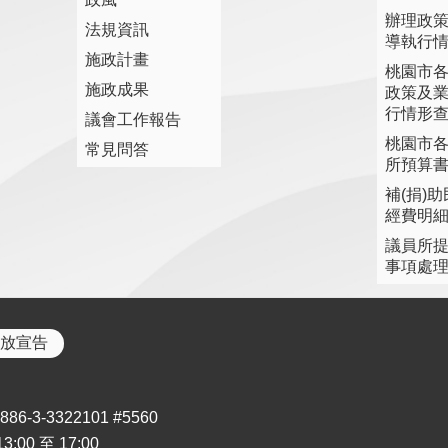
辦理政
法規資訊
導執行
施政計畫
桃園市
施政成果
政策及
行情形
議會工作報告
桃園市
常見問答
所預算
補(捐)
經費明
議員所
事項處
放宣告
3-3322101 #5560
00 至 17:00