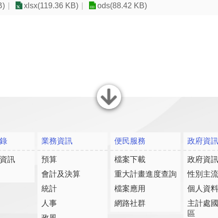
B)
xlsx(119.36 KB)
ods(88.42 KB)
關閉
錄
業務資訊
便民服務
政府資
資訊
預算
檔案下載
政府資
會計及決算
重大計畫進度查詢
性別主
統計
檔案應用
個人資
人事
網路社群
主計處
區
政風