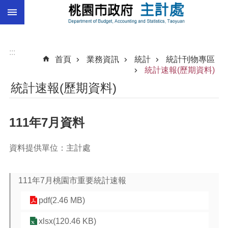
:::
跳到主要內容區塊
總
預
算
:::
首頁
業務資訊
統計
統計刊物專區
統
統計速報(歷期資料)
計
統計速報(歷期資料)
總
決
111年7月資料
算
進
資料提供單位：主計處
階
搜
尋
111年7月桃園市重要統計速報
pdf(2.46 MB)
訊
xlsx(120.46 KB)