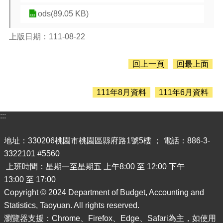
息
公
ods(89.05 KB)
告
上版日期：111-08-22
認
識
主
回上一頁
回最上面
計
處
111年8月資料
111年6月資料
機
關
:::
通
訊
地址：330206桃園市桃園區縣府路1號5樓 ； 電話：886-3-
錄
3322101 #5560
業
上班時間：星期一至星期五 上午8:00 至 12:00 下午
務
13:00 至 17:00
資
Copyright © 2024 Department of Budget, Accounting and
訊
Statistics, Taoyuan. All rights reserved.
便
瀏覽器支援：Chrome、Firefox、Edge、Safari為主，如使用
民