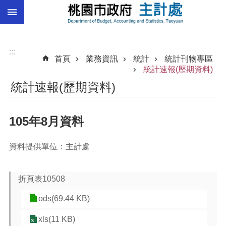
:::
跳到主要內容區塊
總
預
算
:::
首頁
業務資訊
統計
統計刊物專區
統
統計速報(歷期資料)
計
統計速報(歷期資料)
總
決
105年8月資料
算
進
資料提供單位：主計處
階
搜
尋
折頁表10508
ods(69.44 KB)
訊
xls(11 KB)