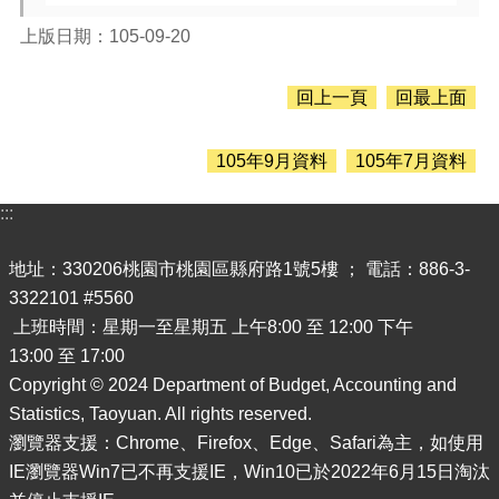
息
公
上版日期：105-09-20
告
認
回上一頁
回最上面
識
主
計
105年9月資料
105年7月資料
處
:::
機
關
地址：330206桃園市桃園區縣府路1號5樓 ； 電話：886-3-
通
訊
3322101 #5560
錄
上班時間：星期一至星期五 上午8:00 至 12:00 下午
13:00 至 17:00
業
務
Copyright © 2024 Department of Budget, Accounting and
資
Statistics, Taoyuan. All rights reserved.
訊
瀏覽器支援：Chrome、Firefox、Edge、Safari為主，如使用
IE瀏覽器Win7已不再支援IE，Win10已於2022年6月15日淘汰
便
民