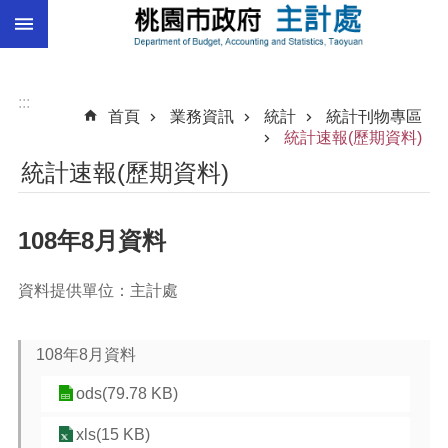
:::
跳到主要內容區塊
總
預
算
:::
首頁
業務資訊
統計
統計刊物專區
統
統計速報(歷期資料)
計
統計速報(歷期資料)
總
決
108年8月資料
算
進
資料提供單位：主計處
階
搜
尋
108年8月資料
ods(79.78 KB)
訊
xls(15 KB)