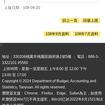
息
公
上版日期：108-09-20
告
認
回上一頁
回最上面
識
主
計
108年9月資料
108年7月資料
處
:::
機
關
地址：330206桃園市桃園區縣府路1號5樓 ； 電話：886-3-
通
訊
3322101 #5560
錄
上班時間：星期一至星期五 上午8:00 至 12:00 下午
13:00 至 17:00
業
務
Copyright © 2024 Department of Budget, Accounting and
資
Statistics, Taoyuan. All rights reserved.
訊
瀏覽器支援：Chrome、Firefox、Edge、Safari為主，如使用
IE瀏覽器Win7已不再支援IE，Win10已於2022年6月15日淘汰
便
民