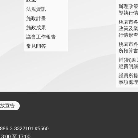
辦理政
法規資訊
導執行
施政計畫
桃園市
施政成果
政策及
行情形
議會工作報告
桃園市
常見問答
所預算
補(捐)
經費明
議員所
事項處
放宣告
3-3322101 #5560
00 至 17:00