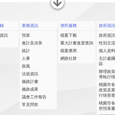
關閉
錄
業務資訊
便民服務
政府資
資訊
預算
檔案下載
政府資
會計及決算
重大計畫進度查詢
性別主
統計
檔案應用
個人資
人事
網路社群
主計處
區
政風
辦理政
法規資訊
導執行
施政計畫
桃園市
施政成果
政策及
行情形
議會工作報告
桃園市
常見問答
所預算