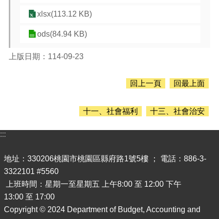
息
公
xlsx(113.12 KB)
告
ods(84.94 KB)
認
識
上版日期：114-09-23
主
計
處
回上一頁
回最上面
機
關
十一、社會福利
十三、社會治安
通
訊
:::
錄
業
地址：330206桃園市桃園區縣府路1號5樓 ； 電話：886-3-
務
3322101 #5560
資
上班時間：星期一至星期五 上午8:00 至 12:00 下午
訊
13:00 至 17:00
便
Copyright © 2024 Department of Budget, Accounting and
民