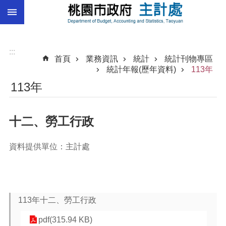
:::
跳到主要內容區塊
總
預
算
:::
首頁
業務資訊
統計
統計刊物專區
統
統計年報(歷年資料)
113年
計
113年
總
決
十二、勞工行政
算
進
資料提供單位：主計處
階
搜
尋
113年十二、勞工行政
訊
pdf(315.94 KB)