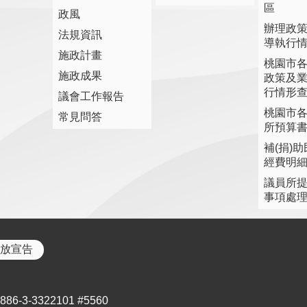
區
政風
辦理政
法規資訊
導執行
施政計畫
桃園市
施政成果
政策及
行情形
議會工作報告
桃園市
常見問答
所預算
補(捐)
經費明
議員所
事項處
放宣告
3-3322101 #5560