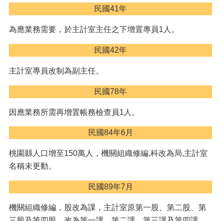
民國41年
服
務
為應業務需要，於主計室主任之下增置專員1人。
政
府
民國42年
資
訊
主計室專員改制為副主任。
公
開
民國78年
公
因應業務所需再增置帳務檢查員1人。
務
統
民國84年6月
計
資
桃園縣人口增至150萬人，機關組織修編,科改為局,主計室
訊
名稱未更動。
網
民國89年7月
相
關
機關組織修編，股改為課，主計室原第一股、第二股、第
網
三股及第四股，改為第一課、第二課、第三課及第四課。