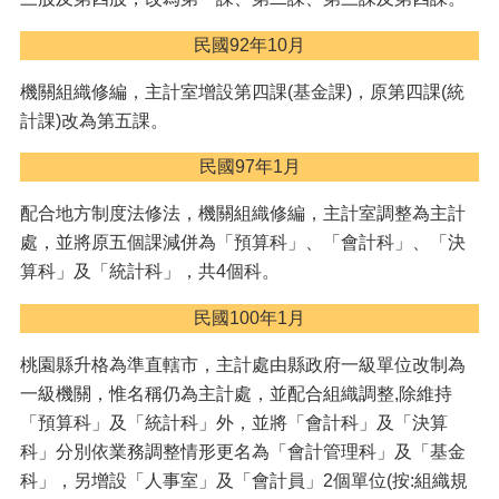
站
民國92年10月
回
首
機關組織修編，主計室增設第四課(基金課)，原第四課(統
頁
計課)改為第五課。
網
站
民國97年1月
導
覽
配合地方制度法修法，機關組織修編，主計室調整為主計
處，並將原五個課減併為「預算科」、「會計科」、「決
常
算科」及「統計科」，共4個科。
見
問
民國100年1月
答
桃園縣升格為準直轄市，主計處由縣政府一級單位改制為
市
政
一級機關，惟名稱仍為主計處，並配合組織調整,除維持
信
「預算科」及「統計科」外，並將「會計科」及「決算
箱
科」分別依業務調整情形更名為「會計管理科」及「基金
桃
科」，另增設「人事室」及「會計員」2個單位(按:組織規