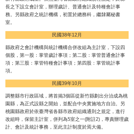
息
公
長之下設立會計室，辦理歲計、普通會計及特種會計事
告
務。另縣政府之統計機構，初置於總務科，繼隸屬秘書
室。
認
識
民國38年12月
主
計
縣政府之會計機構與統計機構合併改組為主計室，下設四
處
個股，第一股：掌管歲計事項；第二股：掌管普通會計事
機
項；第三股：掌管特種會計事項；第四股：掌管統計事
關
項。
通
訊
民國39年10月
錄
調整縣市行政區域，將首揭3個區從新竹縣劃出分治成為桃
業
務
園縣，為正式設縣之開始，並配合中央實施地方自治。另
資
桃園縣政府於依臺灣省各縣市政府組織通則之規定，進行
訊
改組時，保留主計室，併列為5室之一(附註2)，專責辦理歲
計、會計及統計事務，至此主計制度於焉大備。
便
民