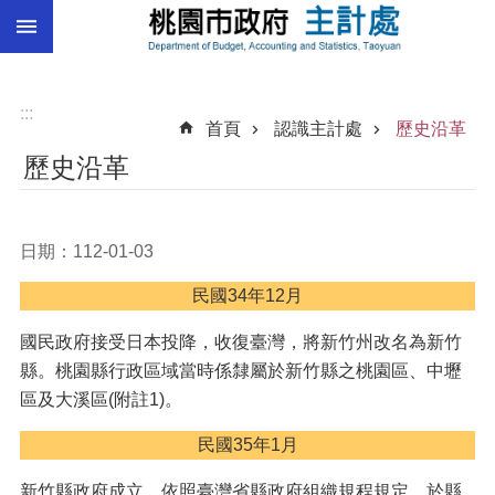
:::
跳到主要內容區塊
總
預
算
:::
首頁
認識主計處
歷史沿革
統
歷史沿革
計
總
決
日期：112-01-03
算
民國34年12月
進
階
國民政府接受日本投降，收復臺灣，將新竹州改名為新竹
搜
縣。桃園縣行政區域當時係隸屬於新竹縣之桃園區、中壢
尋
區及大溪區(附註1)。
民國35年1月
訊
新竹縣政府成立。依照臺灣省縣政府組織規程規定，於縣