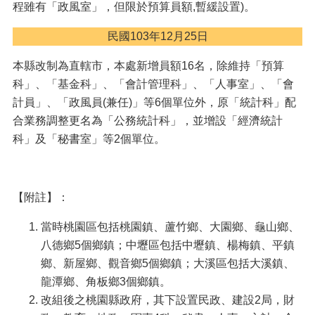
園
程雖有「政風室」，但限於預算員額,暫緩設置)。
市
政
民國103年12月25日
府
本縣改制為直轄市，本處新增員額16名，除維持「預算
隱
科」、「基金科」、「會計管理科」、「人事室」、「會
私
計員」、「政風員(兼任)」等6個單位外，原「統計科」配
權
合業務調整更名為「公務統計科」，並增設「經濟統計
政
策
科」及「秘書室」等2個單位。
網
站
安
【附註】：
全
政
當時桃園區包括桃園鎮、蘆竹鄉、大園鄉、龜山鄉、
策
八德鄉5個鄉鎮；中壢區包括中壢鎮、楊梅鎮、平鎮
政
鄉、新屋鄉、觀音鄉5個鄉鎮；大溪區包括大溪鎮、
府
龍潭鄉、角板鄉3個鄉鎮。
網
改組後之桃園縣政府，其下設置民政、建設2局，財
站