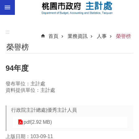
:::
跳到主要內容區塊
總
預
算
:::
首頁
業務資訊
人事
榮譽榜
統
榮譽榜
計
總
94年度
決
算
發布單位：主計處
進
資料提供單位：主計處
階
搜
尋
行政院主計總處|優秀主計人員
pdf(2.92 MB)
訊
上版日期：103-09-11