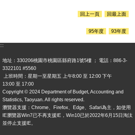
息
公
告
回上一頁
回最上面
認
識
95年度
93年度
主
計
:::
處
地址：330206桃園市桃園區縣府路1號5樓 ； 電話：886-3-
機
關
3322101 #5560
通
上班時間：星期一至星期五 上午8:00 至 12:00 下午
訊
13:00 至 17:00
錄
Copyright © 2024 Department of Budget, Accounting and
業
Statistics, Taoyuan. All rights reserved.
務
瀏覽器支援：Chrome、Firefox、Edge、Safari為主，如使用
資
IE瀏覽器Win7已不再支援IE，Win10已於2022年6月15日淘汰
訊
並停止支援IE。
便
民