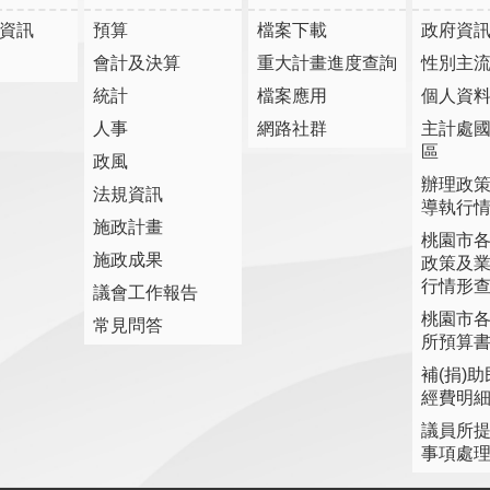
資訊
預算
檔案下載
政府資
會計及決算
重大計畫進度查詢
性別主
統計
檔案應用
個人資
人事
網路社群
主計處
區
政風
辦理政
法規資訊
導執行
施政計畫
桃園市
施政成果
政策及
行情形
議會工作報告
桃園市
常見問答
所預算
補(捐)
經費明
議員所
事項處