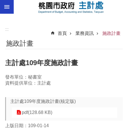
:::
跳到主要內容區塊
總
預
算
:::
首頁
業務資訊
施政計畫
統
施政計畫
計
總
主計處109年度施政計畫
決
算
發布單位：秘書室
進
資料提供單位：主計處
階
搜
尋
主計處109年度施政計畫(核定版)
pdf(128.68 KB)
訊
上版日期：109-01-14