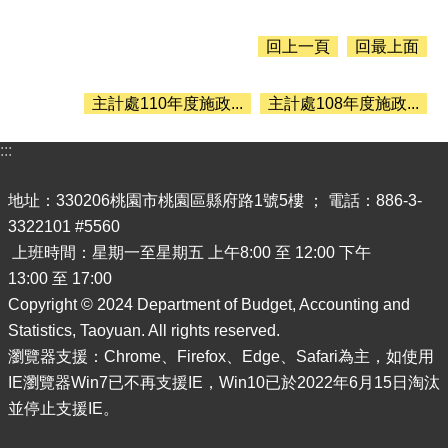
息
公
告
回上一頁
回最上面
認
識
主計處110年度施政...
主計處108年度施政...
主
計
:::
處
地址：330206桃園市桃園區縣府路1號5樓 ； 電話：886-3-
機
關
3322101 #5560
通
上班時間：星期一至星期五 上午8:00 至 12:00 下午
訊
13:00 至 17:00
錄
Copyright © 2024 Department of Budget, Accounting and
業
Statistics, Taoyuan. All rights reserved.
務
瀏覽器支援：Chrome、Firefox、Edge、Safari為主，如使用
資
IE瀏覽器Win7已不再支援IE，Win10已於2022年6月15日淘汰
訊
並停止支援IE。
便
民