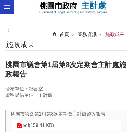
:::
跳到主要內容區塊
總
預
算
:::
首頁
業務資訊
施政成果
統
施政成果
計
總
桃園市議會第1屆第8次定期會主計處施
決
算
政報告
進
階
發布單位：秘書室
搜
資料提供單位：主計處
尋
桃園市議會第1屆第8次定期會主計處施政報告
pdf(158.41 KB)
訊