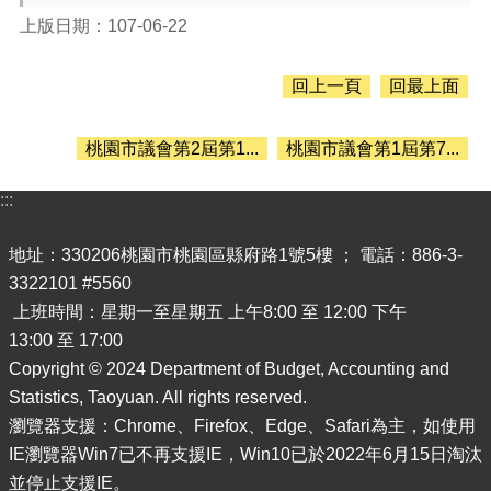
息
公
上版日期：107-06-22
告
回上一頁
回最上面
認
識
主
桃園市議會第2屆第1...
桃園市議會第1屆第7...
計
處
:::
機
關
地址：330206桃園市桃園區縣府路1號5樓 ； 電話：886-3-
通
3322101 #5560
訊
上班時間：星期一至星期五 上午8:00 至 12:00 下午
錄
13:00 至 17:00
業
Copyright © 2024 Department of Budget, Accounting and
務
Statistics, Taoyuan. All rights reserved.
資
訊
瀏覽器支援：Chrome、Firefox、Edge、Safari為主，如使用
IE瀏覽器Win7已不再支援IE，Win10已於2022年6月15日淘汰
便
並停止支援IE。
民