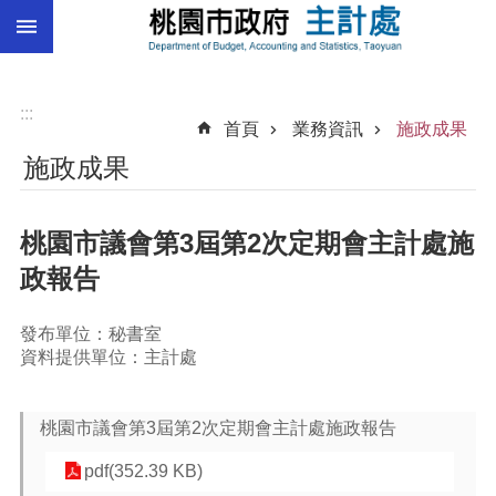
:::
跳到主要內容區塊
總
預
算
:::
首頁
業務資訊
施政成果
統
施政成果
計
總
桃園市議會第3屆第2次定期會主計處施
決
算
政報告
進
階
發布單位：秘書室
搜
資料提供單位：主計處
尋
桃園市議會第3屆第2次定期會主計處施政報告
pdf(352.39 KB)
訊