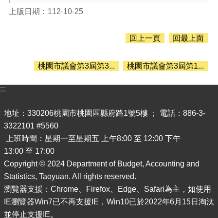
息
公
上版日期：112-10-25
告
回上一頁
回最上面
認
識
主
桃園市議會第3屆第3...
桃園市議會第3屆第1...
計
處
:::
機
關
地址：330206桃園市桃園區縣府路1號5樓 ； 電話：886-3-
通
3322101 #5560
訊
上班時間：星期一至星期五 上午8:00 至 12:00 下午
錄
13:00 至 17:00
業
Copyright © 2024 Department of Budget, Accounting and
務
Statistics, Taoyuan. All rights reserved.
資
訊
瀏覽器支援：Chrome、Firefox、Edge、Safari為主，如使用
IE瀏覽器Win7已不再支援IE，Win10已於2022年6月15日淘汰
便
並停止支援IE。
民