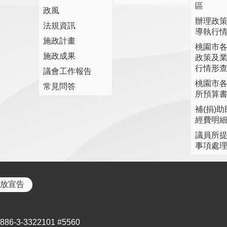
區
政風
辦理政
法規資訊
導執行
施政計畫
桃園市
施政成果
政策及
行情形
議會工作報告
桃園市
常見問答
所預算
補(捐)
經費明
議員所
事項處
放宣告
3-3322101 #5560