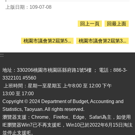
息
公
上版日期：109-07-08
告
回上一頁
回最上面
認
識
主
桃園市議會第2屆第5...
桃園市議會第2屆第3...
計
處
:::
機
關
地址：330206桃園市桃園區縣府路1號5樓 ； 電話：886-3-
通
3322101 #5560
訊
上班時間：星期一至星期五 上午8:00 至 12:00 下午
錄
13:00 至 17:00
業
Copyright © 2024 Department of Budget, Accounting and
務
Statistics, Taoyuan. All rights reserved.
資
訊
瀏覽器支援：Chrome、Firefox、Edge、Safari為主，如使用
IE瀏覽器Win7已不再支援IE，Win10已於2022年6月15日淘汰
便
並停止支援IE。
民