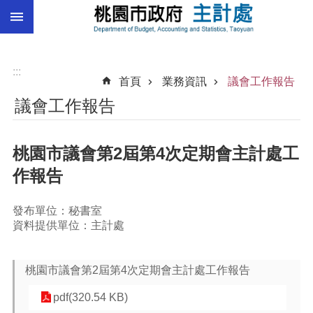
:::
跳到主要內容區塊
總
預
算
:::
首頁
業務資訊
議會工作報告
統
議會工作報告
計
總
桃園市議會第2屆第4次定期會主計處工
決
算
作報告
進
階
發布單位：秘書室
搜
資料提供單位：主計處
尋
桃園市議會第2屆第4次定期會主計處工作報告
pdf(320.54 KB)
訊