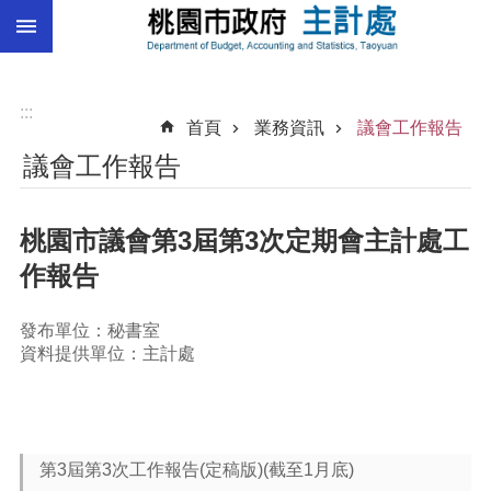
:::
跳到主要內容區塊
總
預
算
:::
首頁
業務資訊
議會工作報告
統
議會工作報告
計
總
桃園市議會第3屆第3次定期會主計處工
決
算
作報告
進
階
發布單位：秘書室
搜
資料提供單位：主計處
尋
訊
第3屆第3次工作報告(定稿版)(截至1月底)