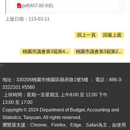
息
pdf(407.80 KB)
公
告
上版日期：113-03-11
認
識
回上一頁
回最上面
主
計
處
桃園市議會第3屆第4...
桃園市議會第3屆第2...
機
關
:::
通
訊
地址：330206桃園市桃園區縣府路1號5樓 ； 電話：886-3-
錄
3322101 #5560
業
上班時間：星期一至星期五 上午8:00 至 12:00 下午
務
13:00 至 17:00
資
Copyright © 2024 Department of Budget, Accounting and
訊
Statistics, Taoyuan. All rights reserved.
便
瀏覽器支援：Chrome、Firefox、Edge、Safari為主，如使用
民