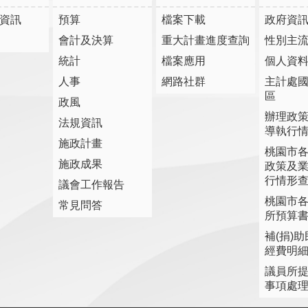
資訊
預算
檔案下載
政府資
會計及決算
重大計畫進度查詢
性別主
統計
檔案應用
個人資
人事
網路社群
主計處
區
政風
辦理政
法規資訊
導執行
施政計畫
桃園市
施政成果
政策及
行情形
議會工作報告
桃園市
常見問答
所預算
補(捐)
經費明
議員所
事項處