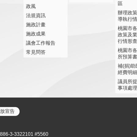
區
政風
辦理政
法規資訊
導執行
施政計畫
桃園市
施政成果
政策及
行情形
議會工作報告
桃園市
常見問答
所預算
補(捐)
經費明
議員所
事項處
放宣告
3-3322101 #5560