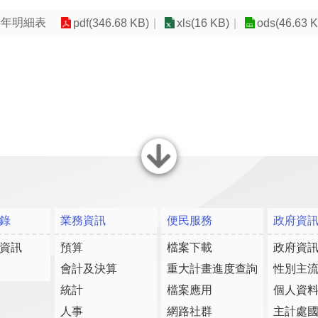
半年明細表
pdf(346.68 KB)
xls(16 KB)
ods(46.63 
關閉
錄
業務資訊
便民服務
政府資
資訊
預算
檔案下載
政府資
會計及決算
重大計畫進度查詢
性別主
統計
檔案應用
個人資
人事
網路社群
主計處