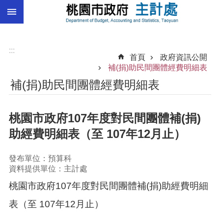
:::
跳到主要內容區塊
總
預
算
:::
首頁
政府資訊公開
統
補(捐)助民間團體經費明細表
計
補(捐)助民間團體經費明細表
總
決
桃園市政府107年度對民間團體補(捐)
算
助經費明細表（至 107年12月止）
進
階
搜
發布單位：預算科
尋
資料提供單位：主計處
桃園市政府107年度對民間團體補(捐)助經費明細
表（至 107年12月止）
訊