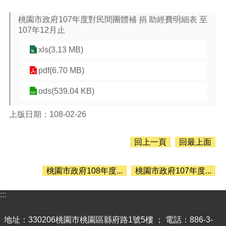
息
公
桃園市政府107年度對民間團體補 捐 助經費明細表 至
告
107年12月止
認
xls(3.13 MB)
識
主
pdf(6.70 MB)
計
處
ods(539.04 KB)
機
關
上版日期：108-02-26
通
訊
回上一頁
回最上面
錄
業
桃園市政府108年度...
桃園市政府107年度...
務
資
:::
訊
便
地址：330206桃園市桃園區縣府路1號5樓 ； 電話：886-3-
民