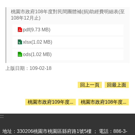
息
公
桃園市政府108年度對民間團體補(捐)助經費明細表(至
告
108年12月止)
認
pdf(9.73 MB)
識
主
xlsx(1.02 MB)
計
處
ods(1.02 MB)
機
關
上版日期：109-02-18
通
訊
回上一頁
回最上面
錄
業
桃園市政府109年度...
桃園市政府108年度...
務
資
:::
訊
便
地址：330206桃園市桃園區縣府路1號5樓 ； 電話：886-3-
民