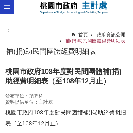
:::
跳到主要內容區塊
總
預
算
:::
首頁
政府資訊公開
統
補(捐)助民間團體經費明細表
計
補(捐)助民間團體經費明細表
總
決
桃園市政府108年度對民間團體補(捐)
算
助經費明細表（至108年12月止）
進
階
搜
發布單位：預算科
尋
資料提供單位：主計處
桃園市政府108年度對民間團體補(捐)助經費明細
表（至108年12月止）
訊