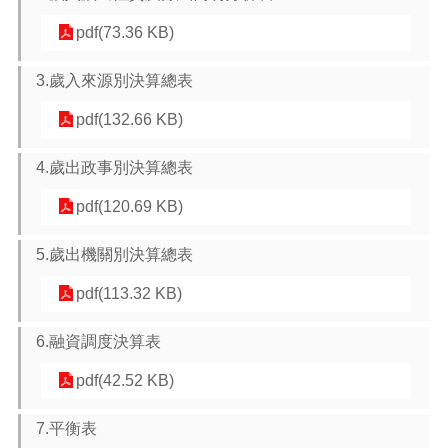
息
公
pdf(73.36 KB)
告
3.歲入來源別決算總表
認
識
pdf(132.66 KB)
主
計
處
4.歲出政事別決算總表
機
pdf(120.69 KB)
關
通
5.歲出機關別決算總表
訊
錄
pdf(113.32 KB)
業
6.融資調度決算表
務
資
pdf(42.52 KB)
訊
便
7.平衡表
民