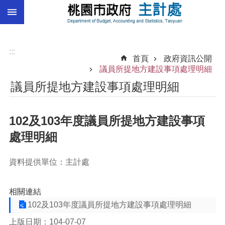
:::
跳到主要內容區塊
總
預
算
:::
首頁
政府資訊公開
統
議員所提地方建設事項處理明細
計
議員所提地方建設事項處理明細
總
決
102及103年度議員所提地方建設事項
算
處理明細
進
階
搜
資料提供單位：主計處
尋
相關連結
102及103年度議員所提地方建設事項處理明細
訊
上版日期：104-07-07