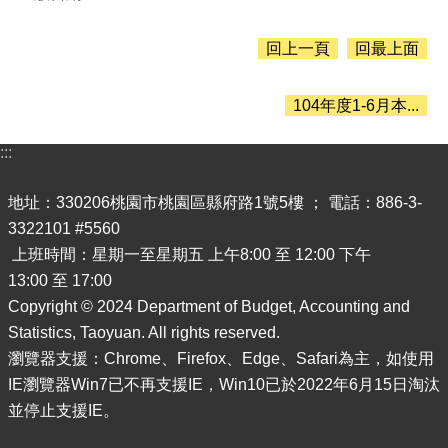
息
公
告
回上一頁
回最上面
認
識
104年度1-6月本...
主
計
:::
處
機
地址：330206桃園市桃園區縣府路1號5樓 ； 電話：886-3-
關
3322101 #5560
通
上班時間：星期一至星期五 上午8:00 至 12:00 下午
訊
13:00 至 17:00
錄
Copyright © 2024 Department of Budget, Accounting and
業
Statistics, Taoyuan. All rights reserved.
務
瀏覽器支援：Chrome、Firefox、Edge、Safari為主，如使用
資
IE瀏覽器Win7已不再支援IE，Win10已於2022年6月15日淘汰
訊
並停止支援IE。
便
民