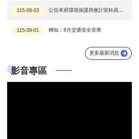
服
公告本府環境保護局會計室科員等4職缺甄審(選)結果
115-08-03
務
政
轉知：8月交通安全宣導
115-08-01
府
資
訊
公
更多最新消息
開
影音專區
公
務
統
計
資
訊
網
相
關
網