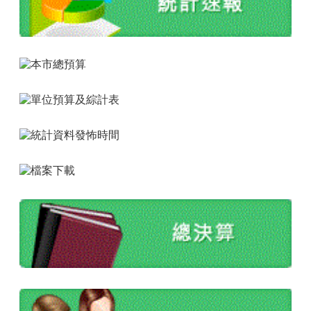
園
市
政
府
隱
私
權
政
策
網
站
安
全
政
策
政
府
網
站