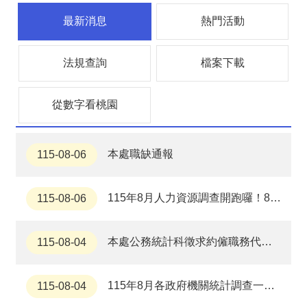
息
公
最新消息
熱門活動
告
認
法規查詢
檔案下載
識
主
計
從數字看桃園
處
機
關
本處職缺通報
115-08-06
通
訊
錄
115年8月人力資源調查開跑囉！8月12日至15日為民眾自主網填；未網填者將由訪查員於8月16日至22日進行訪問，敬請市民支持。
115-08-06
業
務
本處公務統計科徵求約僱職務代理人1名
115-08-04
資
訊
115年8月各政府機關統計調查一覽表
115-08-04
便
民