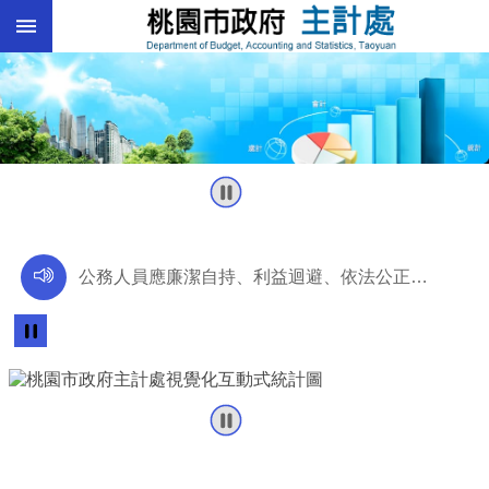
:::
跳到主要內容區塊
總
:::
預
算
統
計
總
決
算
公務人員應廉潔自持、利益迴避、依法公正執行公務~考試院公務人員保障暨培訓委員會~
進
階
全國首創0-6歲兒童安全座椅交通服務，115年2月1日起可於市民卡APP註冊綁定及叫車，桃園市政府關心您！
搜
尋
「行政要中立，國家更安定。考試院公務人員保障暨培訓委員會提醒您。」
訊