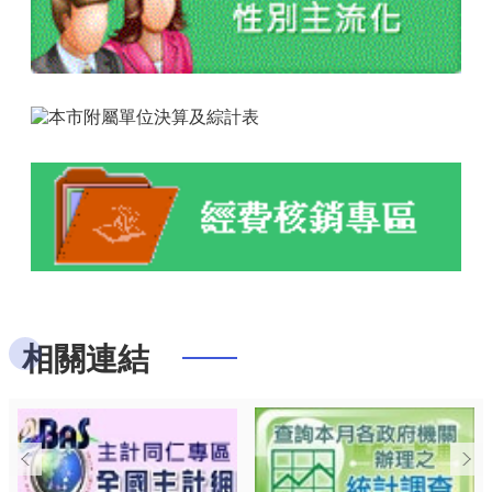
資
料
開
放
宣
告
相關連結