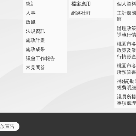
統計
檔案應用
個人資
人事
網路社群
主計處
區
政風
辦理政
法規資訊
導執行
施政計畫
桃園市
施政成果
政策及
行情形
議會工作報告
桃園市
常見問答
所預算
補(捐)
經費明
議員所
事項處
放宣告