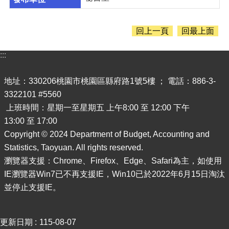
息
公
告
回上一頁
回最上面
認
識
:::
主
計
地址：330206桃園市桃園區縣府路1號5樓 ； 電話：886-3-
處
3322101 #5560
機
上班時間：星期一至星期五 上午8:00 至 12:00 下午
關
13:00 至 17:00
通
Copyright © 2024 Department of Budget, Accounting and
訊
錄
Statistics, Taoyuan. All rights reserved.
瀏覽器支援：Chrome、Firefox、Edge、Safari為主，如使用
業
IE瀏覽器Win7已不再支援IE，Win10已於2022年6月15日淘汰
務
並停止支援IE。
資
訊
便
更新日期
115-08-07
民