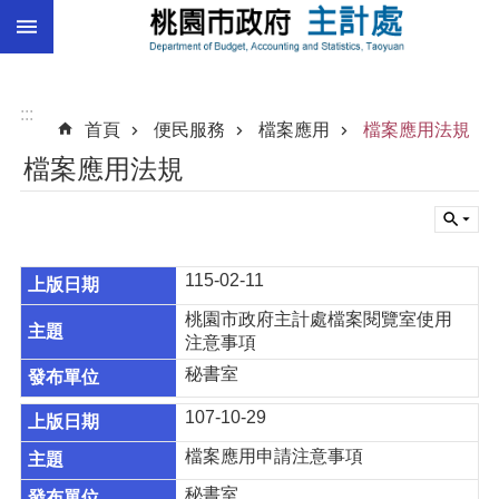
:::
跳到主要內容區塊
總
預
算
:::
首頁
便民服務
檔案應用
檔案應用法規
統
檔案應用法規
計
總
決
算
115-02-11
進
桃園市政府主計處檔案閱覽室使用
階
注意事項
搜
秘書室
尋
107-10-29
檔案應用申請注意事項
訊
秘書室