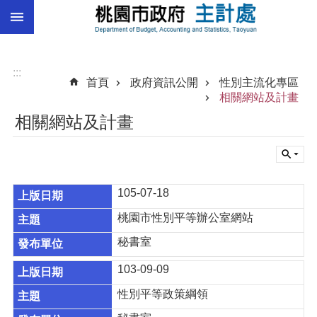
:::
跳到主要內容區塊
總
預
算
:::
首頁
政府資訊公開
性別主流化專區
統
相關網站及計畫
計
相關網站及計畫
總
決
算
105-07-18
進
階
桃園市性別平等辦公室網站
搜
尋
秘書室
103-09-09
性別平等政策綱領
訊