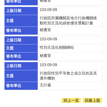
息
秘書室
公
103-09-09
告
行政院所屬機關及地方行政機關推
認
動性別主流化績效優良獎勵計畫
識
主
秘書室
計
103-09-09
處
性別主流化相關網站
機
關
秘書室
通
訊
103-09-09
錄
行政院性別平等會之成立目的及其
業
運作機制
務
主計處
資
訊
回上一頁
回最上面
便
民