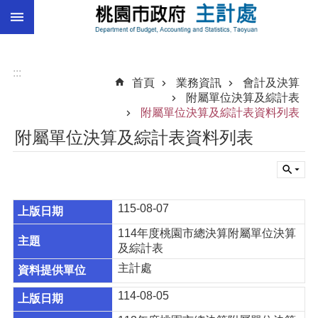
:::
跳到主要內容區塊
總
預
算
:::
首頁
業務資訊
會計及決算
統
附屬單位決算及綜計表
計
附屬單位決算及綜計表資料列表
附屬單位決算及綜計表資料列表
總
決
算
進
115-08-07
階
搜
114年度桃園市總決算附屬單位決算
尋
及綜計表
主計處
114-08-05
訊