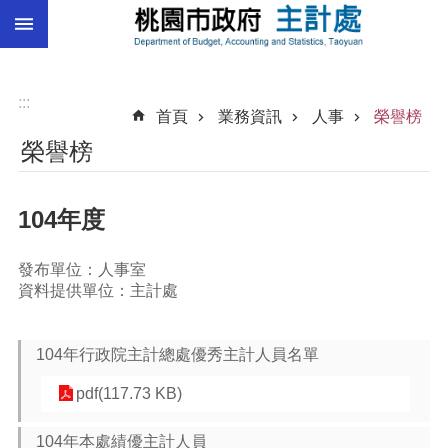
:::
跳到主要內容區塊
總
預
算
:::
首頁
業務資訊
人事
榮譽榜
統
榮譽榜
計
總
104年度
決
算
發布單位：人事室
進
資料提供單位：主計處
階
搜
尋
104年行政院主計總處優秀主計人員名單
pdf(117.73 KB)
訊
104年本處績優主計人員