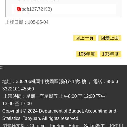
息
公
pdf(127.72 KB)
告
上版日期：105-05-04
認
識
主
回上一頁
回最上面
計
處
105年度
103年度
機
關
:::
通
訊
錄
地址：330206桃園市桃園區縣府路1號5樓 ； 電話：886-3-
3322101 #5560
業
上班時間：星期一至星期五 上午8:00 至 12:00 下午
務
13:00 至 17:00
資
訊
Copyright © 2024 Department of Budget, Accounting and
Statistics, Taoyuan. All rights reserved.
便
瀏覽器支援：Chrome、Firefox、Edge、Safari為主，如使用
民