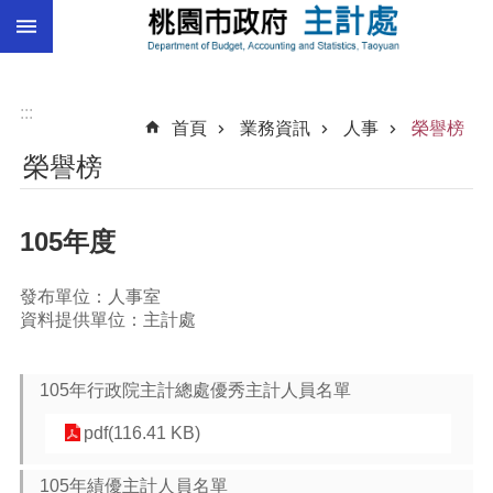
:::
跳到主要內容區塊
總
預
算
:::
首頁
業務資訊
人事
榮譽榜
統
榮譽榜
計
總
105年度
決
算
發布單位：人事室
進
資料提供單位：主計處
階
搜
尋
105年行政院主計總處優秀主計人員名單
pdf(116.41 KB)
訊
105年績優主計人員名單