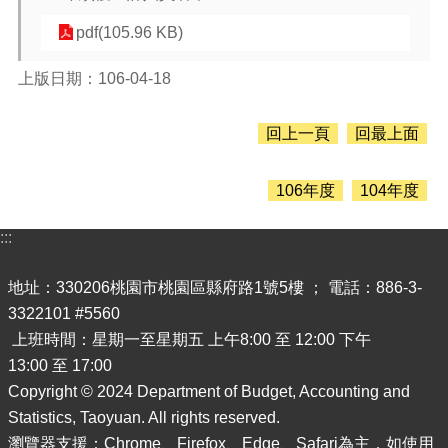
息
公
pdf(105.96 KB)
告
上版日期：106-04-18
認
識
主
回上一頁
回最上面
計
處
106年度
104年度
機
關
:::
通
訊
錄
地址：330206桃園市桃園區縣府路1號5樓 ； 電話：886-3-
3322101 #5560
業
上班時間：星期一至星期五 上午8:00 至 12:00 下午
務
13:00 至 17:00
資
訊
Copyright © 2024 Department of Budget, Accounting and
Statistics, Taoyuan. All rights reserved.
便
瀏覽器支援：Chrome、Firefox、Edge、Safari為主，如使用
民